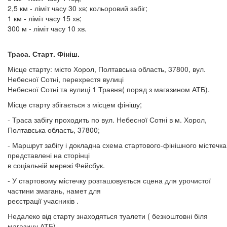
2,5 км - ліміт часу 30 хв; кольоровий забіг;
1 км - ліміт часу 15 хв;
300 м - ліміт часу 10 хв.
Траса. Старт. Фініш.
Місце старту: місто Хорол, Полтавська область, 37800, вул.
Небесної Сотні, перехрестя вулиці
Небесної Сотні та вулиці 1 Травня( поряд з магазином АТБ).
Місце старту збігається з місцем фінішу;
- Траса забігу проходить по вул. Небесної Сотні в м. Хорол,
Полтавська область, 37800;
- Маршрут забігу і докладна схема стартового-фінішного містечка
представлені на сторінці
в соціальній мережі Фейсбук.
- У стартовому містечку розташовується сцена для урочистої
частини змагань, намет для
реєстрації учасників .
Недалеко від старту знаходяться туалети ( безкоштовні біля
магазину АТБ).