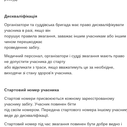
Дискваліфікація
Організатори та суддівська бригада має право дискваліфікувати
учасника в разі, якщо він
порушує правила змагання, заважає іншим учасникам або іншим
чином перешкоджає
проведенню забігу.
Медичний персонал, організатори і судді змагання мають право
не допустити учасника до старту
або відкликати з траси, якщо вважатимуть це за необхідне,
виходячи зі стану здоров'я учасника.
Стартовий номер учасника
Стартові номери присвоюються кожному зареєстрованому
учаснику забігу. Учасник повинен бігти
під своїм номером. Передача стартового номера іншому учасник
веде до дискваліфікації.
Стартовий номер під час змагання повинен бути добре видно і