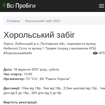
To
na
Головна
Хорольський забіг 2021
Хорольський забіг
Хорол, Лубенський р-н, Полтавська обл., перехрестя вулиці
Небесної Сотні та вулиці 1 Травня (поряд з магазином АТБ)
#Хорольськийзабіг
875
Дата:
18 вересня 2021 року, субота
Час старту:
10:00
Організатор:
ГО "Січ", БК "Ракети Хорола"
Дистанції:
10км від 18р., 5км від 18р., 2,5км школярі від 10р., 1к
діти від 5 до 16р., 300 діти від 2 до 9р.
Вартість реєстрації: