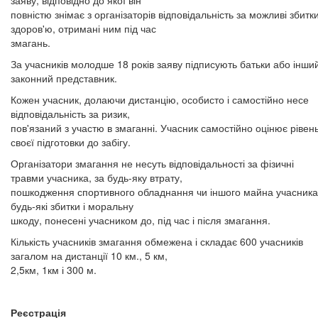
заяву, відповідно до якої він
повністю знімає з організаторів відповідальність за можливі збитк
здоров'ю, отримані ним під час
змагань.
За учасників молодше 18 років заяву підписують батьки або інши
законний представник.
Кожен учасник, долаючи дистанцію, особисто і самостійно несе
відповідальність за ризик,
пов'язаний з участю в змаганні. Учасник самостійно оцінює рівен
своєї підготовки до забігу.
Організатори змагання не несуть відповідальності за фізичні
травми учасника, за будь-яку втрату,
пошкодження спортивного обладнання чи іншого майна учасника
будь-які збитки і моральну
шкоду, понесені учасником до, під час і після змагання.
Кількість учасників змагання обмежена і складає 600 учасників
загалом на дистанції 10 км., 5 км,
2,5км, 1км і 300 м.
Реєстрація