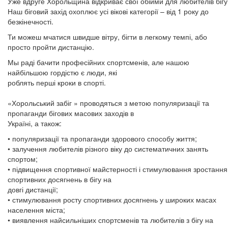
Уже вдруге Хорольщина відкриває свої обійми для любителів бігу
Наш біговий захід охоплює усі вікові категорії – від 1 року до
безкінечності.
Ти можеш мчатися швидше вітру, бігти в легкому темпі, або
просто пройти дистанцію.
Мы раді бачити професійних спортсменів, але нашою
найбільшою гордістю є люди, які
роблять перші кроки в спорті.
«Хорольський забіг » проводяться з метою популяризації та
пропаганди бігових масових заходів в
Україні, а також:
• популяризації та пропаганди здорового способу життя;
• залучення любителів різного віку до систематичних занять
спортом;
• підвищення спортивної майстерності і стимулювання зростання
спортивних досягнень в бігу на
довгі дистанції;
• стимулювання росту спортивних досягнень у широких масах
населення міста;
• виявлення найсильніших спортсменів та любителів з бігу на