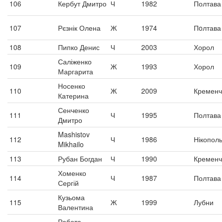
106
Кербут Дмитро
Ч
1982
Полтава
107
Рєзнік Олена
Ж
1974
Пoлтава
108
Пипко Денис
Ч
2003
Хорол
Саліженко
109
Ж
1993
Хорол
Маргарита
Носенко
110
Ж
2009
Кременч
Катерина
Сенченко
111
Ч
1995
Полтава
Дмитро
Mashistov
112
Ч
1986
Нікопол
Mikhailo
113
Рубан Богдан
Ч
1990
Кременч
Хоменко
114
Ч
1987
Полтава
Сергій
Кузьома
115
Ж
1999
Лубни
Валентина
Работа