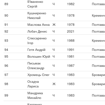
il/Іваненко
89
Ч
1982
Полтава
Сергій
Кушниренко
90
Ч
1978
Кременч
Николай
91
Маслова Анна
Ж
1978
Полтава
92
Лобач Денис
Ч
2021
Полтава
Слюсаренко
93
Ч
1988
Кременч
Ігор
94
Гетя Андрій
Ч
1991
Полтава
95
Волошин Юрій
Ч
1981
Полтава
Письмак
96
Ч
1987
Полтава
Олександр
97
Хромець Олег
Ч
1983
Бровари
Осадча
98
Ж
1983
Бровари
Лариса
Мандрика
99
Ч
1983
Полтава
Михайло
Карпенко