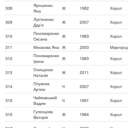
Ярошенко.
308
Ж
1982
Хорол
Яна
Лук‘яненко
309
Ж
2007
Хорол
Дар‘я
Пономаренко
310
Ж
1983
Хорол
Оксана
311
Мінакова Яна
Ж
2003
Миргоро
Пономаренко
312
Ж
1983
Хорол
Ірина
Онищенко
313
Ж
2011
Хорол
Наталія
Плужник
314
Ч
2007
Хорол
Артем
Чайковський
315
Ч
1991
Хорол
Вадим
Гулєнцова
316
Ж
1984
Хорол
Вікторія