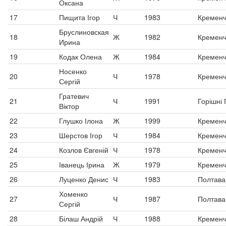
Оксана
17
Пищита Ігор
Ч
1983
Кременч
Бруслиновская
18
Ж
1982
Кременч
Ирина
19
Кодак Олена
Ж
1984
Кременч
Носенко
20
Ч
1978
Кременч
Сергій
Гратевич
21
Ч
1991
Горішні 
Віктор
22
Глушко Ілона
Ж
1999
Кременч
23
Шерстов Ігор
Ч
1984
Кременч
24
Козлов Євгеній
Ч
1978
Кременч
25
Іванець Ірина
Ж
1979
Кременч
26
Луценко Денис
Ч
1983
Полтава
Хоменко
27
Ч
1987
Полтава
Сергій
28
Білаш Андрій
Ч
1988
Кременч