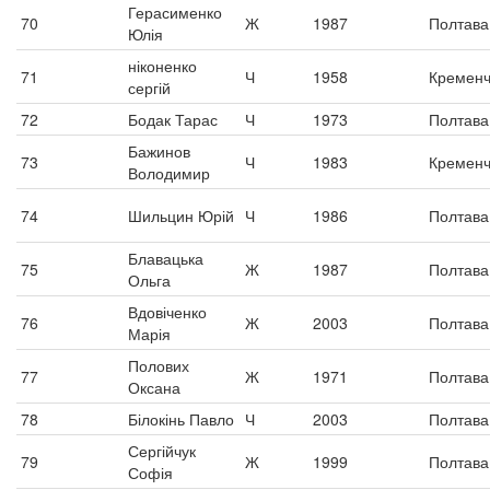
Герасименко
70
Ж
1987
Полтава
Юлія
ніконенко
71
Ч
1958
Кременч
сергій
72
Бодак Тарас
Ч
1973
Полтава
Бажинов
73
Ч
1983
Кременч
Володимир
74
Шильцин Юрій
Ч
1986
Полтава
Блавацька
75
Ж
1987
Полтава
Ольга
Вдовіченко
76
Ж
2003
Полтава
Марія
Полових
77
Ж
1971
Полтава
Оксана
78
Білокінь Павло
Ч
2003
Полтава
Сергійчук
79
Ж
1999
Полтава
Софія