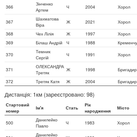
Зінченко
366
Ч
2004
Хорол
Артем
Шахматова
367
Ж
2021
Хорол
Віра
368
Чех Лілія
Ж
1997
Хорол
369
Білаш Андрій
Ч
1988
Кременчу
Темник
370
Ч
1991
Хорол
Сергій
ОЛЕКСАНДРА
371
Ж
1998
Бригадир
Третяк
372
Третяк Катя
Ж
2004
Бригадир
Дистанція: 1км (зареєстровано: 98)
Стартовий
Рік
Ім'я
Стать
Місто
номер
народження
Данилейко
500
Ч
1983
Хорол
Павло
Данилейко