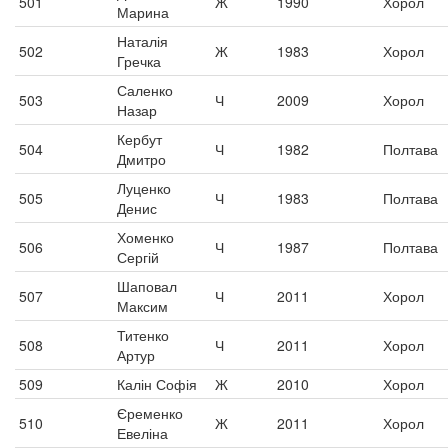
501
Ж
1990
Хорол
Марина
Наталія
502
Ж
1983
Хорол
Гречка
Саленко
503
Ч
2009
Хорол
Назар
Кербут
504
Ч
1982
Полтава
Дмитро
Луценко
505
Ч
1983
Полтава
Денис
Хоменко
506
Ч
1987
Полтава
Сергій
Шаповал
507
Ч
2011
Хорол
Максим
Титенко
508
Ч
2011
Хорол
Артур
509
Калін Софія
Ж
2010
Хорол
Єременко
510
Ж
2011
Хорол
Евеліна