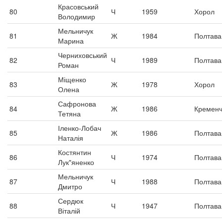
Красовський
80
Ч
1959
Хорол
Володимир
Мельничук
81
Ж
1984
Полтава
Марина
Черниховський
82
Ч
1989
Полтава
Роман
Міщенко
83
Ж
1978
Хорол
Олена
Сафронова
84
Ж
1986
Кременч
Тетяна
Іленко-Лобач
85
Ж
1986
Полтава
Наталія
Костянтин
86
Ч
1974
Полтава
Лук"яненко
Мельничук
87
Ч
1988
Полтава
Дмитро
Сердюк
88
Ч
1947
Полтава
Віталій