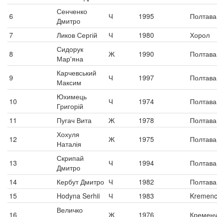
Сенченко
6
Ч
1995
Полтава
Дмитро
7
Ликов Сергій
Ч
1980
Хорол
Сидорук
8
Ж
1990
Полтава
Мар'яна
Карчевський
9
Ч
1997
Полтава
Максим
Юхимець
10
Ч
1974
Полтава
Григорій
11
Пугач Вита
Ж
1978
Полтава
Хохуля
12
Ж
1975
Полтава
Наталія
Скрипай
13
Ч
1994
Полтава
Дмитро
14
Кербут Дмитро
Ч
1982
Полтава
15
Hodyna Serhii
Ч
1983
Kremenc
Величко
16
Ж
1976
Кременч