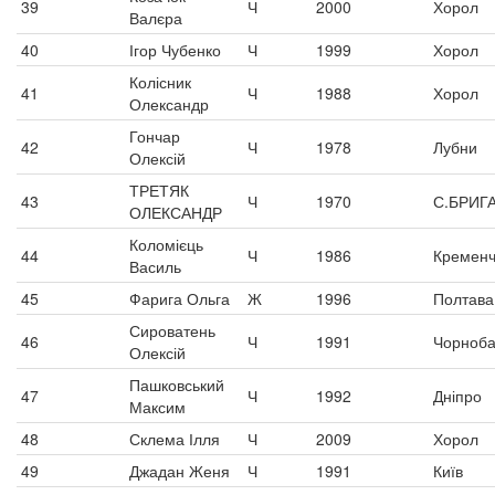
39
Ч
2000
Хорол
Валєра
40
Ігор Чубенко
Ч
1999
Хорол
Колісник
41
Ч
1988
Хорол
Олександр
Гончар
42
Ч
1978
Лубни
Олексій
ТРЕТЯК
43
Ч
1970
С.БРИГ
ОЛЕКСАНДР
Коломієць
44
Ч
1986
Кременч
Василь
45
Фарига Ольга
Ж
1996
Полтава
Сироватень
46
Ч
1991
Чорноб
Олексій
Пашковський
47
Ч
1992
Дніпро
Максим
48
Склема Ілля
Ч
2009
Хорол
49
Джадан Женя
Ч
1991
Київ