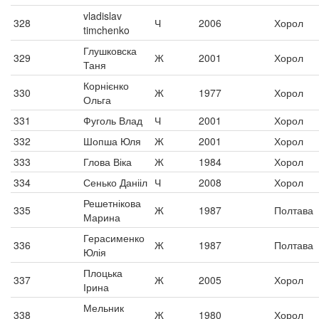
vladislav
328
Ч
2006
Хорол
timchenko
Глушковска
329
Ж
2001
Хорол
Таня
Корнієнко
330
Ж
1977
Хорол
Ольга
331
Фуголь Влад
Ч
2001
Хорол
332
Шопша Юля
Ж
2001
Хорол
333
Глова Віка
Ж
1984
Хорол
334
Сенько Данііл
Ч
2008
Хорол
Решетнікова
335
Ж
1987
Полтава
Марина
Герасименко
336
Ж
1987
Полтава
Юлія
Плоцька
337
Ж
2005
Хорол
Ірина
Мельник
338
Ж
1980
Хорол