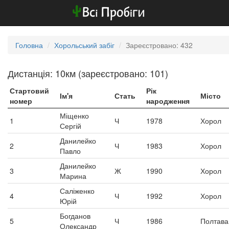
Головна
Хорольський забіг
Зареєстровано: 432
Дистанція: 10км (зареєстровано: 101)
Стартовий
Рік
Ім'я
Стать
Місто
номер
народження
Міщенко
1
Ч
1978
Хорол
Сергій
Данилейко
2
Ч
1983
Хорол
Павло
Данилейко
3
Ж
1990
Хорол
Марина
Саліженко
4
Ч
1992
Хорол
Юрій
Богданов
5
Ч
1986
Полтава
Олександр