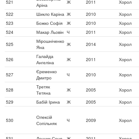
521
Ж
2011
Хорол
Аріна
522
Шикло Каріна
Ж
2010
Хорол
523
Божко Софія
Ж
2010
Хорол
524
Макар Льовін
Ч
2011
Хорол
Мірошніченко
525
Ж
2014
Хорол
Яна
Галайда
526
Ж
2011
Хорол
Ангеліна
Єременко
527
Ч
2010
Хорол
Дмитро
Третяк
528
Ж
2005
Хорол
Тетяна
529
Бабій Ірина
Ж
2005
Хорол
Олексій
530
Ч
2009
Хорол
Сопільняк
531
Денчик Соня
Ж
2011
Хорол