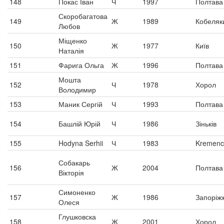
148
Покас Іван
Ч
1997
Полтава
Скоробагатова
149
Ж
1989
Кобеляк
Любов
Міщенко
150
Ж
1977
Київ
Наталія
151
Фарига Ольга
Ж
1996
Полтава
Мошта
152
Ч
1978
Хорол
Володимир
153
Маник Сергій
Ч
1993
Полтава
154
Башлій Юрій
Ч
1986
Зіньків
155
Hodyna Serhii
Ч
1983
Kremenc
Собакарь
156
Ж
2004
Полтава
Вікторія
Симоненко
157
Ж
1986
Запоріж
Олеся
Глушковска
158
Ж
2001
Хорол