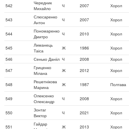
Чередник
542
Ч
2007
Хорол
Михайло
Слюсаренко
543
Ч
2007
Хорол
Антон
Пономаренко
544
Ч
2010
Хорол
Дмитро
Лиманець
545
Ж
1986
Хорол
Таіса
546
Сенько Данііл
Ч
2008
Хорол
Гриценко
547
Ж
2012
Хорол
Мілана
Решетнікова
548
Ж
1987
Полтава
Марина
Олексенко
549
Ч
2008
Хорол
Олександр
Зонтаг
550
Ч
2021
Хорол
Виктор
Гайдар
551
Ж
2013
Хорол