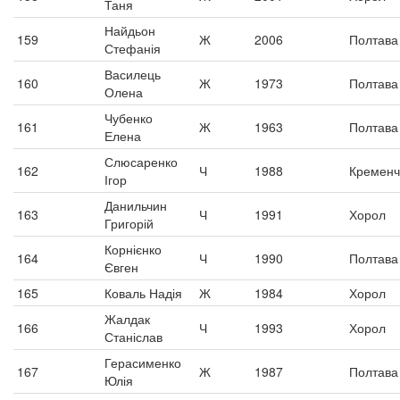
Таня
Найдьон
159
Ж
2006
Полтава
Стефанія
Василець
160
Ж
1973
Полтава
Олена
Чубенко
161
Ж
1963
Полтава
Елена
Слюсаренко
162
Ч
1988
Кременч
Ігор
Данильчин
163
Ч
1991
Хорол
Григорій
Корнієнко
164
Ч
1990
Полтава
Євген
165
Коваль Надія
Ж
1984
Хорол
Жалдак
166
Ч
1993
Хорол
Станіслав
Герасименко
167
Ж
1987
Полтава
Юлія