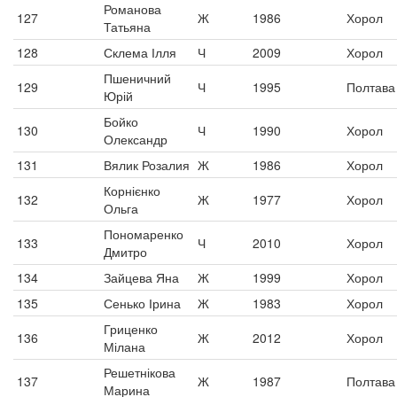
Романова
127
Ж
1986
Хорол
Татьяна
128
Склема Ілля
Ч
2009
Хорол
Пшеничний
129
Ч
1995
Полтава
Юрій
Бойко
130
Ч
1990
Хорол
Олександр
131
Вялик Розалия
Ж
1986
Хорол
Корнієнко
132
Ж
1977
Хорол
Ольга
Пономаренко
133
Ч
2010
Хорол
Дмитро
134
Зайцева Яна
Ж
1999
Хорол
135
Сенько Ірина
Ж
1983
Хорол
Гриценко
136
Ж
2012
Хорол
Мілана
Решетнікова
137
Ж
1987
Полтава
Марина