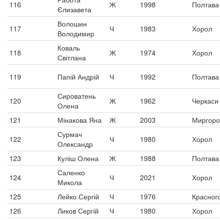
116
Ж
1998
Полтава
Єлизавета
Волошин
117
Ч
1983
Хорол
Володимир
Коваль
118
Ж
1974
Хорол
Світлана
119
Папій Андрій
Ч
1992
Полтава
Сироватень
120
Ж
1962
Черкаси
Олена
121
Мінакова Яна
Ж
2003
Миргоро
Сурмач
122
Ч
1980
Хорол
Олександр
123
Куліш Олена
Ж
1988
Полтава
Саленко
124
Ч
2021
Хорол
Микола
125
Лейко Сергій
Ч
1976
Красного
126
Ликов Сергій
Ч
1980
Хорол