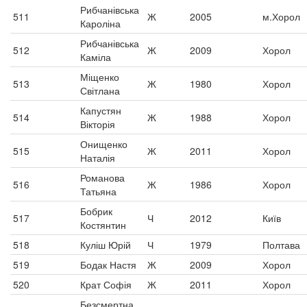
Рибчанівська
511
Ж
2005
м.Хорол
Кароліна
Рибчанівська
512
Ж
2009
Хорол
Каміла
Міщенко
513
Ж
1980
Хорол
Світлана
Капустян
514
Ж
1988
Хорол
Вікторія
Онищенко
515
Ж
2011
Хорол
Наталія
Романова
516
Ж
1986
Хорол
Татьяна
Бобрик
517
Ч
2012
Київ
Костянтин
518
Куліш Юрій
Ч
1979
Полтава
519
Бодак Настя
Ж
2009
Хорол
520
Крат Софія
Ж
2011
Хорол
Безсмертна