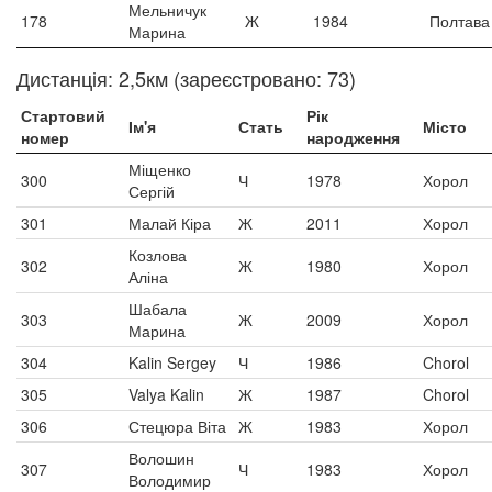
Мельничук
178
Ж
1984
Полтава
Марина
Дистанція: 2,5км (зареєстровано: 73)
Стартовий
Рік
Ім'я
Стать
Місто
номер
народження
Міщенко
300
Ч
1978
Хорол
Сергій
301
Малай Кіра
Ж
2011
Хорол
Козлова
302
Ж
1980
Хорол
Аліна
Шабала
303
Ж
2009
Хорол
Марина
304
Kalin Sergey
Ч
1986
Chorol
305
Valya Kalin
Ж
1987
Chorol
306
Стецюра Віта
Ж
1983
Хорол
Волошин
307
Ч
1983
Хорол
Володимир