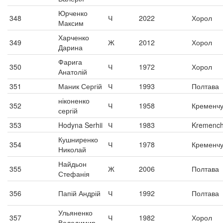
Юрченко
348
Ч
2022
Хорол
Максим
Харченко
349
Ж
2012
Хорол
Дарина
Фарига
350
Ч
1972
Хорол
Анатолій
351
Маник Сергій
Ч
1993
Полтава
ніконенко
352
Ч
1958
Кременчу
сергій
353
Hodyna Serhii
Ч
1983
Kremenc
Кушниренко
354
Ч
1978
Кременчу
Николай
Найдьон
355
Ж
2006
Полтава
Стефанія
356
Папій Андрій
Ч
1992
Полтава
Ульяненко
357
Ч
1982
Хорол
Володимир