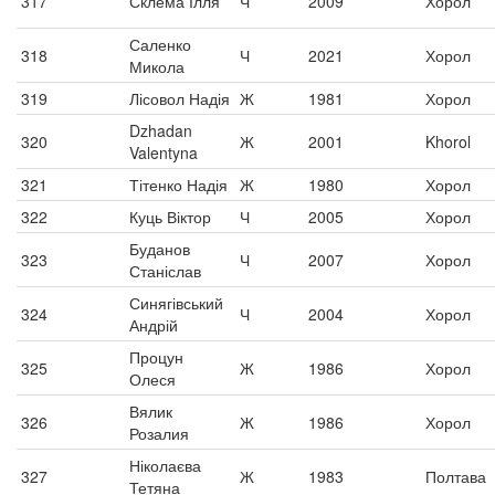
317
Склема Ілля
Ч
2009
Хорол
Саленко
318
Ч
2021
Хорол
Микола
319
Лісовол Надія
Ж
1981
Хорол
Dzhadan
320
Ж
2001
Khorol
Valentyna
321
Тітенко Надія
Ж
1980
Хорол
322
Куць Віктор
Ч
2005
Хорол
Буданов
323
Ч
2007
Хорол
Станіслав
Синягівський
324
Ч
2004
Хорол
Андрій
Процун
325
Ж
1986
Хорол
Олеся
Вялик
326
Ж
1986
Хорол
Розалия
Ніколаєва
327
Ж
1983
Полтава
Тетяна