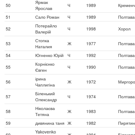
Ярмак
50
Ч
1989
Кременч
Ярослав
51
Сало Роман
Ч
1989
Полтава
Потерайло
52
Ч
1998
Хорол
Валерій
Стопка
53
Ж
1977
Полтава
Наталия
54
Югненко Юрій
Ч
1992
Полтава
Корнієнко
55
Ч
1990
Полтава
Євген
ірина
56
Ж
1972
Миргор
Чаплигіна
Біленький
57
Ч
1974
Полтава
Олександр
Ніколаєва
58
Ж
1983
Полтава
Тетяна
59
дивянина таня
Ж
1982
Пирятин
Yakovenko
60
Ж
1994
Білокоро