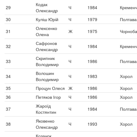
Кодак
29
Ч
1984
Кременч
Олександр
30
Куліш Юрій
Ч
1979
Полтава
Олексенко
31
Ж
1975
Чорноб
Олена
Сафронов
32
Ч
1984
Кременч
Олександр
Скрипник
33
Ч
1986
Полтава
Володимир
Волошин
34
Ч
1983
Хорол
Володимир
35
Процун Олеся
Ж
1986
Хорол
36
Петяков Ігор
Ч
1986
Хорол
Жароїд
37
Ч
1984
Полтава
Костянтин
Яковенко
38
Ч
1993
Хорол
Олександр
Козачок