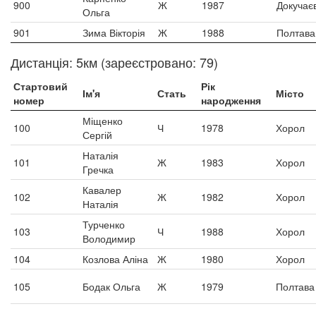
900
Ж
1987
Докучає
Ольга
901
Зима Вікторія
Ж
1988
Полтава
Дистанція: 5км (зареєстровано: 79)
Стартовий
Рік
Ім'я
Стать
Місто
номер
народження
Міщенко
100
Ч
1978
Хорол
Сергій
Наталія
101
Ж
1983
Хорол
Гречка
Кавалер
102
Ж
1982
Хорол
Наталія
Турченко
103
Ч
1988
Хорол
Володимир
104
Козлова Аліна
Ж
1980
Хорол
105
Бодак Ольга
Ж
1979
Полтава