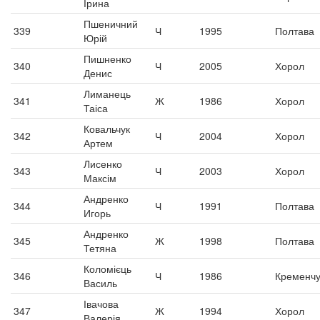
Ірина
Пшеничний
339
Ч
1995
Полтава
Юрій
Пишненко
340
Ч
2005
Хорол
Денис
Лиманець
341
Ж
1986
Хорол
Таіса
Ковальчук
342
Ч
2004
Хорол
Артем
Лисенко
343
Ч
2003
Хорол
Максім
Андренко
344
Ч
1991
Полтава
Игорь
Андренко
345
Ж
1998
Полтава
Тетяна
Коломієць
346
Ч
1986
Кременчу
Василь
Івачова
347
Ж
1994
Хорол
Валерія