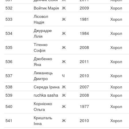
532
Войтик Марія
Ж
2009
Хорол
Лісовол
533
Ж
1981
Хорол
Надія
Джурадзе
534
Ж
1984
Хорол
Лілія
Тітенко
535
Ж
2008
Хорол
Софія
Дзюбенко
536
Ж
2011
Хорол
Яна
Лиманець
537
Ч
2010
Хорол
Дмитро
538
Середа Ірина
Ж
2007
Хорол
539
ruchka sasha
Ж
2008
Хорол
Корнієнко
540
Ж
1977
Хорол
Ольга
Кришталь
541
Ж
2010
Хорол
Інна