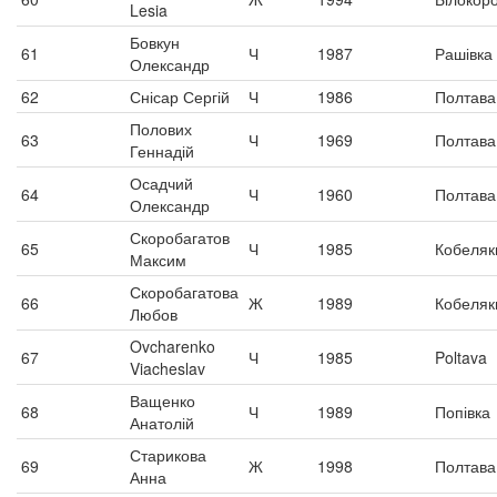
Lesia
Бовкун
61
Ч
1987
Рашівка
Олександр
62
Снісар Сергій
Ч
1986
Полтава
Полових
63
Ч
1969
Полтава
Геннадій
Осадчий
64
Ч
1960
Полтава
Олександр
Скоробагатов
65
Ч
1985
Кобеляк
Максим
Скоробагатова
66
Ж
1989
Кобеляк
Любов
Ovcharenko
67
Ч
1985
Poltava
Viacheslav
Ващенко
68
Ч
1989
Попівка
Анатолій
Старикова
69
Ж
1998
Полтава
Анна