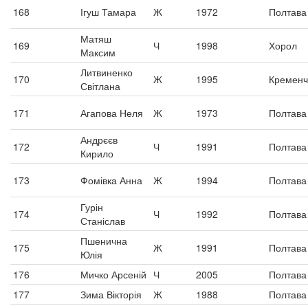
168
Ігуш Тамара
Ж
1972
Полтава
Матяш
169
Ч
1998
Хорол
Максим
Литвиненко
170
Ж
1995
Кременч
Світлана
171
Агапова Неля
Ж
1973
Полтава
Андрєєв
172
Ч
1991
Полтава
Кирило
173
Фомівка Анна
Ж
1994
Полтава
Гурін
174
Ч
1992
Полтава
Станіслав
Пшенична
175
Ж
1991
Полтава
Юлія
176
Мичко Арсеній
Ч
2005
Полтава
177
Зима Вікторія
Ж
1988
Полтава