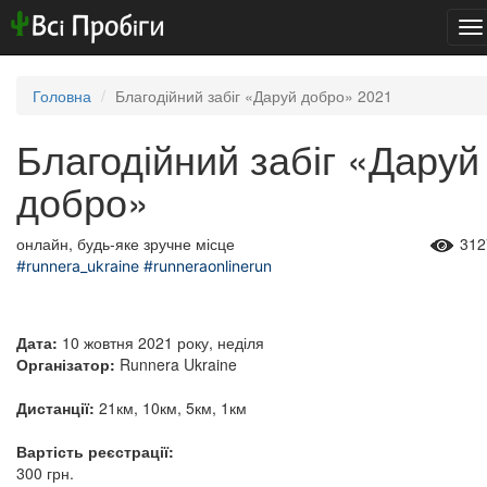
To
na
Головна
Благодійний забіг «Даруй добро» 2021
Благодійний забіг «Даруй
добро»
онлайн, будь-яке зручне місце
312
#runnera_ukraine
#runneraonlinerun
Дата:
10 жовтня 2021 року, неділя
Організатор:
Runnera Ukraine
Дистанції:
21км, 10км, 5км, 1км
Вартість реєстрації:
300 грн.