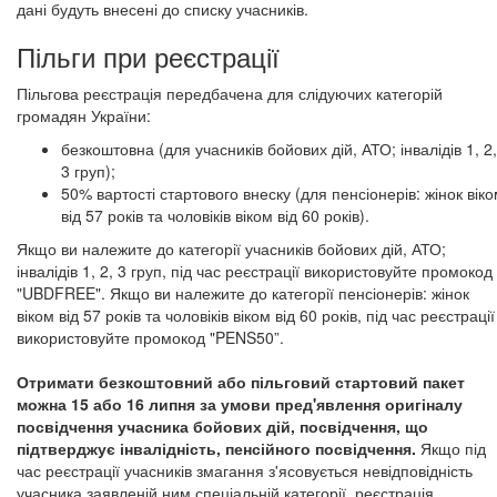
​​​​​​​дані будуть внесені до списку учасників.
Пільги при реєстрації
Пільгова реєстрація передбачена для слідуючих категорій
громадян України:
безкоштовна (для учасників бойових дій, АТО; інвалідів 1, 2,
3 груп);
50% вартості стартового внеску (для пенсіонерів: жінок вік
від 57 років та чоловіків віком від 60 років).
Якщо ви належите до категорії учасників бойових дій, АТО;
інвалідів 1, 2, 3 груп, під час реєстрації використовуйте промокод
"UBDFREE". Якщо ви належите до категорії пенсіонерів: жінок
віком від 57 років та чоловіків віком від 60 років, під час реєстрації
використовуйте промокод "PENS50”.
Отримати безкоштовний або пільговий стартовий пакет
можна 15 або 16 липня за умови пред'явлення оригіналу
посвідчення учасника бойових дій, посвідчення, що
підтверджує інвалідність, пенсійного посвідчення.
Якщо під
час реєстрації учасників змагання з'ясовується невідповідність
учасника заявленій ним спеціальній категорії, реєстрація