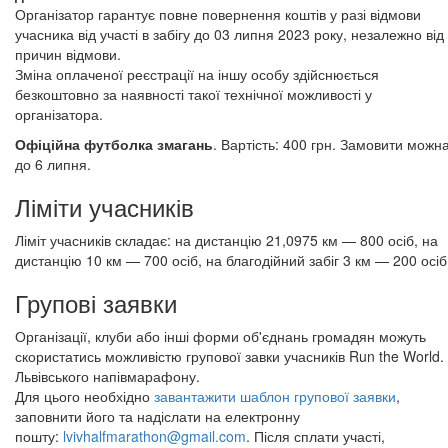
Організатор гарантує повне повернення коштів у разі відмови
учасника від участі в забігу до 03 липня 2023 року, незалежно від
причин відмови.
Зміна оплаченої реєстрації на іншу особу здійснюється
безкоштовно за наявності такої технічної можливості у
організатора.
Офіційна футболка змагань
. Вартість: 400 грн. Замовити можн
до 6 липня.
Ліміти учасників
Ліміт учасників складає: на дистанцію 21,0975 км — 800 осіб, на
дистанцію 10 км — 700 осіб, на благодійний забіг 3 км — 200 осіб.​​​​​​
Групові заявки
Організації, клуби або інші форми об'єднань громадян можуть
скористатись можливістю групової завки учасників Run the World.
Львівського напівмарафону.
Для цього необхідно
завантажити шаблон групової заявки
,
заповнити його та надіслати на електронну
пошту:
lvivhalfmarathon@gmail.com
. Після сплати участі,