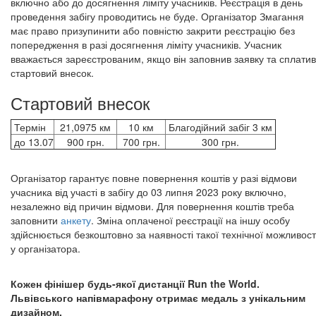
включно або до досягнення ліміту учасників. Реєстрація в день
проведення забігу проводитись не буде. Організатор Змагання
має право призупинити або повністю закрити реєстрацію без
попередження в разі досягнення ліміту учасників. Учасник
вважається зареєстрованим, якщо він заповнив заявку та сплатив
стартовий внесок.
Стартовий внесок
Термін
21,0975 км
10 км
Благодійний забіг 3 км
до 13.07
900 грн.
700 грн.
300 грн.
Організатор гарантує повне повернення коштів у разі відмови
учасника від участі в забігу до 03 липня 2023 року включно,
незалежно від причин відмови. Для повернення коштів треба
заповнити
анкету
. Зміна оплаченої реєстрації на іншу особу
здійснюється безкоштовно за наявності такої технічної можливост
у організатора.
Кожен фінішер будь-якої дистанції Run the World.
Львівського напівмарафону
отримає медаль з унікальним
дизайном.