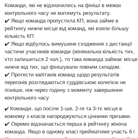
Команди, які не відзначились на фініші в межах
контрольного часу не матимуть результату.
✔️ Якщо команда пропустила КП, вона займе в
рейтингу нижче місце від команд, які взяли більшу
кількість КП
✔️ Якщо відбулось вимушене сходження з дистанції
частини учасників команди (мінімальна кількість тих,
хто залишиться 2 чол.), то така команда займає місце
нижче від тих, що фінішували повним складом.
✔️ Протести капітанів команд щодо результатів
перегонів розглядаються суддівською колегією не
пізніше, ніж через годину з моменту завершення
контрольного часу
Команди, що посіли 1-ше, 2-ге та 3-тє місця в
✔️
кожному з класів нагороджуються цінними призами.
✔️ Окремо відзначається перша в рейтингу жіноча
команда. Якщо в одному класі прийматиме участь 6 і