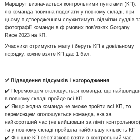
Маршрут визначається контрольними пунктами (КП),
які команда повинна подолати у повному складі, при
цьому підтвердженням служитимуть відмітки суддів т
фотографії команди в фірмових пов’язках Gorgany
Race 2023 на КП.
Учасники отримують мапу і беруть КП в довільному
порядку, кожне взяте КП дає 1 бал.
✅ Підведення підсумків і нагородження
✔️ Переможцем оголошується команда, що найшвидш
в повному складі пройде всі КП.
✔️ Якщо жодна команда не зможе пройти всі КП, то
переможцем оголошується команда, яка за
найкоротший час (не вийшовши за ліміт контрольного
та у повному складі пройшла найбільшу кількість КП
✔️ Фінішне КП обов’язково взяти в контрольний час.