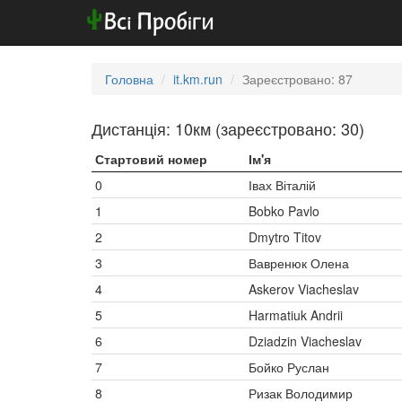
Головна
it.km.run
Зареєстровано: 87
Дистанція: 10км (зареєстровано: 30)
Стартовий номер
Ім'я
0
Івах Віталій
1
Bobko Pavlo
2
Dmytro Titov
3
Вавренюк Олена
4
Askerov Viacheslav
5
Harmatiuk Andrii
6
Dziadzin Viacheslav
7
Бойко Руслан
8
Ризак Володимир