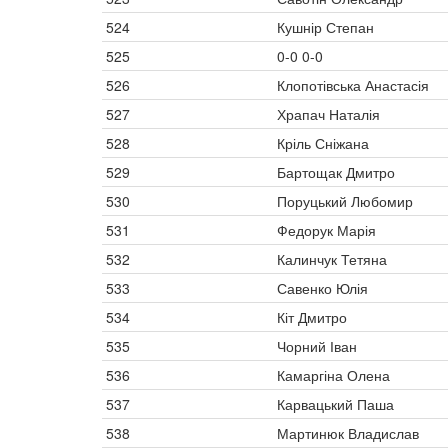
524
Кушнір Степан
525
0-0 0-0
526
Клопотівська Анастасія
527
Храпач Наталія
528
Кріль Сніжана
529
Бартощак Дмитро
530
Поруцький Любомир
531
Федорук Марія
532
Калинчук Тетяна
533
Савенко Юлія
534
Кіт Дмитро
535
Чорний Іван
536
Камаргіна Олена
537
Карвацький Паша
538
Мартинюк Владислав