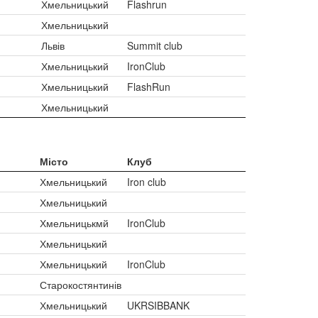
Хмельницький
Flashrun
Хмельницький
Львів
Summit club
Хмельницький
IronClub
Хмельницький
FlashRun
Хмельницький
Місто
Клуб
Хмельницький
Iron club
Хмельницький
Хмельницькмй
IronClub
Хмельницький
Хмельницький
IronClub
Старокостянтинів
Хмельницький
UKRSIBBANK