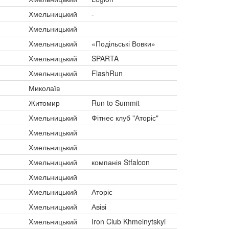
Хмельницький
-
Хмельницький
Хмельницький
«Подільські Вовки»
Хмельницький
SPARTA
Хмельницький
FlashRun
Миколаїв
Житомир
Run to Summit
Хмельницький
Фітнес клуб "Аторіс"
Хмельницький
Хмельницький
Хмельницький
компанія Stfalcon
Хмельницький
Хмельницький
Аторіс
Хмельницький
Авіві
Хмельницький
Iron Club Khmelnytskyi