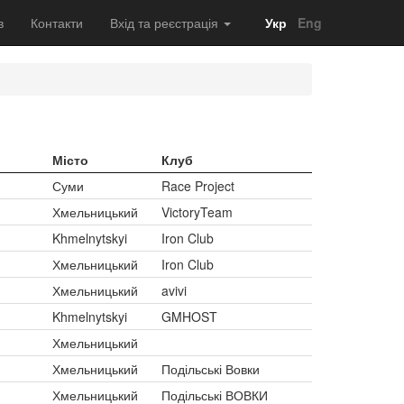
в
Контакти
Вхід та реєстрація
Укр
Eng
Місто
Клуб
Суми
Race Project
Хмельницький
VictoryTeam
Khmelnytskyi
Iron Club
Хмельницький
Iron Club
Хмельницький
avivi
Khmelnytskyi
GMHOST
Хмельницький
Хмельницький
Подільські Вовки
Хмельницький
Подільські ВОВКИ