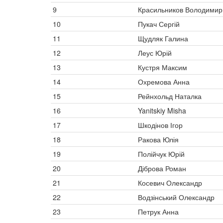
9
Красильников Володимир
10
Пукач Сергій
11
Щудляк Галина
12
Леус Юрій
13
Кустря Максим
14
Охремова Анна
15
Рейнхольд Наталка
16
Yanitskiy Misha
17
Шкодінов Ігор
18
Ракова Юлія
19
Полійчук Юрій
20
Діброва Роман
21
Косевич Олександр
22
Водзінський Олександр
23
Петрук Анна