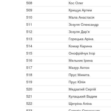
508
Кос Олег
509
Крищук Артем
510
Мала Анастасія
511
Зозуля Олександр
512
Зозуля Дар'я
513
Горецька Аріна
514
Комар Карина
515
Онофрійчук Ігор
516
Мельник Ірина
517
Мазур Антон
518
Прус Микита
519
Прус Юлія
520
Медзатий Сергій
521
Кулацький Вадим
522
Щегріна Аліна
523
Савотін Олександр