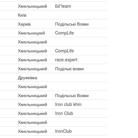
Хмельницький
БіГteam
Київ
Харків
Подільські Вовки
Хмельницкий
CompLife
Хмельницький
Хмельницький
CompLife
Хмельницький
race.expert
Хмельницький
Подількі вовки
Дружківка
Хмельницький
Хмельницький
Подільські Вовки
Хмельницький
Iron club khm
Хмельницький
Iron Club
Хмельницький
Хмельницький
IronClub