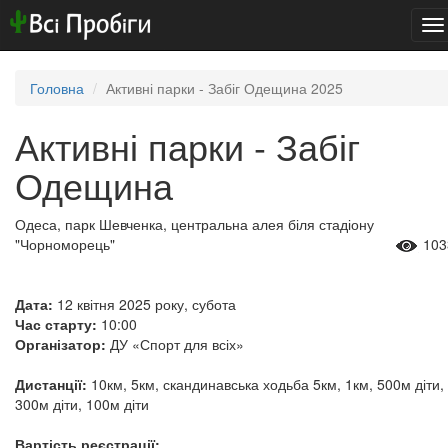
To
na
Головна
Активні парки - Забіг Одещина 2025
Активні парки - Забіг
Одещина
Одеса, парк Шевченка, центральна алея біля стадіону
"Чорноморець"
103
Дата:
12 квітня 2025 року, субота
Час старту:
10:00
Організатор:
ДУ «Спорт для всіх»
Дистанції:
10км, 5км, скандинавська ходьба 5км, 1км, 500м діти,
300м діти, 100м діти
Вартість реєстрації: