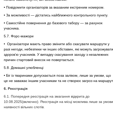
• Повідомити організаторів за вказаним екстреним номером.
• За можливості — дістатись найближчого контрольного пункту.
• Самостійне повернення до базового табору — за рахунок
учасника.
5.7.
Форс-мажори
• Організатори мають право змінити або скасувати маршрути у
разі негоди, небезпеки чи інших обставин, які можуть загрожуват
здоров’ю учасників. У випадку скасування заходу з незалежних
причин стартовий внесок не повертається.
5.8.
Домашні улюбленці
• Біг із тваринами допускається поза заліком, лише за умови, що
це не заважає іншим учасникам та не створює загроз на маршрут
6. Реєстрація
6.1. Попередня реєстрація на змагання відкрита до
10.08.2025(включно). Реєстрація на місці можлива лише за умов
наявності вільних слотів.