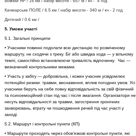
Вовчий ЯР / 16 км / набір висоти - 657 м / кч - 4 год
Качмарське ПОЛЕ / 6.5 км / набір висоти - 340 м / кч - 2 год
Дитячий / 0.6 км /
5.
Умови
участі
5.1.
Загальні принципи
• Учасники повинні подолати всю дистанцію по розміченому
маршруту, не сходячи з треку. Біг або швидка хода — у вільному
темпі, самостійно встановлюючи тривалість відпочинку. Час —
визначений контрольними межами.
• Участь у забігу — добровільна, і кожен учасник усвідомлює
потенційні ризики: травми, виснаження, вплив погодних умов. Усі
учасники беруть на себе повну відповідальність за свій фізичний
та психоемоційний стан під час і після змагання. Організатори не
несуть відповідальності за травми, загострення хронічних
захворювань, втрату чи пошкодження речей під час участі у
заході.
5.2.
Маршрут і контрольні пункти (КП)
• Маршрути проходять через обов’язкові контрольні пункти, які