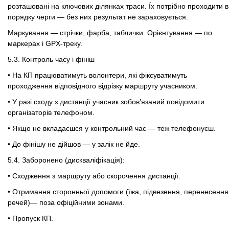
розташовані на ключових ділянках траси. Їх потрібно проходити в
порядку черги — без них результат не зараховується.
Маркування — стрічки, фарба, таблички. Орієнтування — по
маркерах і GPX-треку.
5.3.
Контроль часу і фініш
• На КП працюватимуть волонтери, які фіксуватимуть
проходження відповідного відрізку маршруту учасником.
• У разі сходу з дистанції учасник зобов’язаний повідомити
організаторів телефоном.
• Якщо не вкладаєшся у контрольний час — теж телефонуєш.
• До фінішу не дійшов — у залік не йде.
5.4.
Заборонено (дискваліфікація):
• Сходження з маршруту або скорочення дистанції.
• Отримання сторонньої допомоги (їжа, підвезення, перенесення
речей)— поза офіційними зонами.
• Пропуск КП.