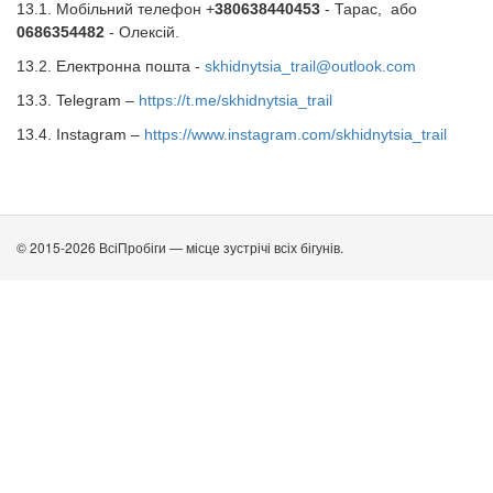
13.1. Мобільний телефон +
380638440453
-
Тарас
, або
06
86354482
- Олексій.
13.2. Електронна пошта -
skhidnytsia_trail@outlook.com
13.3. Telegram –
https://t.me/skhidnytsia_trail
13.4. Instagram –
https://www.instagram.com/skhidnytsia_trail
© 2015-2026 ВсіПробіги — місце зустрічі всіх бігунів.