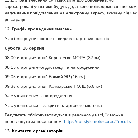
11.2. У разі внесення суттєвих змін або доповнень, усі
зареєстровані учасники будуть додатково поінформованішляхом
надсилання повідомлення на електронну адресу, вказану під час
реєстрації.
12. Графік проведення змагань
*час і місце уточнюється - видача стартових пакетів.
Субота, 16 серпня
08:00 старт дистанції Карпатське МОРЕ (32 км).
08:15 старт дитячої дистанції та нагородження.
09:05 старт дистанції Вовчий ЯР (16 км).
09:35 старт дистанції Качмарське ПОЛЕ (6.5 км).
*час уточнюється - нагородження.
*час уточнюється - закриття стартового містечка.
Результати обліковуватимуться в реальному часі, їх можна
переглянути за посиланням:
https://runstyle.net/scores/#results
13. Контакти організаторів