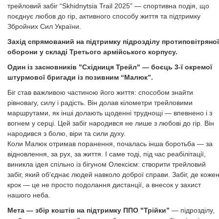
трейловий забіг “Skhidnytsia Trail 2025” — спортивна подія, що
поєднує любов до гір, активного способу життя та підтримку
Збройних Сил України.
Захід спрямований на підтримку підрозділу протиповітряної
оборони у складі Третього армійського корпусу.
Один із засновників "Східниця Трейл" — боєць 3-ї окремої
штурмової бригади із позивним “Малюк”.
Біг став важливою частиною його життя: способом знайти
рівновагу, силу і радість. Він долав кілометри трейловими
маршрутами, як інші долають щоденні труднощі — впевнено і з
вогнем у серці. Цей забіг народився не лише з любові до гір. Він
народився з болю, віри та сили духу.
Коли Малюк отримав поранення, почалась інша боротьба — за
відновлення, за рух, за життя. І саме тоді, під час реабілітації,
виникла ідея спільно із бігуном Олексієм: створити трейловий
забіг, який об’єднає людей навколо доброї справи. Забіг, де коже
крок — це не просто подолання дистанції, а внесок у захист
нашого неба.
Мета — збір коштів на підтримку ППО "Трійки”
— підрозділу,