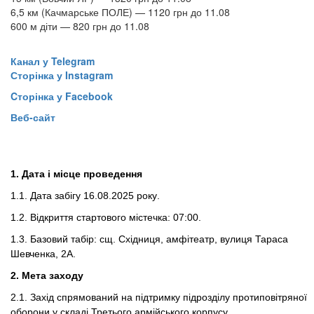
6,5 км (Качмарське ПОЛЕ) — 1120 грн до 11.08
600 м діти — 820 грн до 11.08
Канал у Telegram
Сторінка у Instagram
Cторінка у Facebook
Веб-сайт
1. Дата і місце проведення
1.1. Дата
забігу
16
.0
8
.2025 року
.
1.2.
Відкриття
стартового містечка
: 07:00
.
1.3.
Базовий
табір
:
сщ
.
Східниця
, амфітеатр, вулиця Тараса
Шевченка, 2А.
2. Мета заходу
2.1.
Захід спрямований на підтримку підрозділу протиповітряної
оборони у складі Третього армійського корпусу.