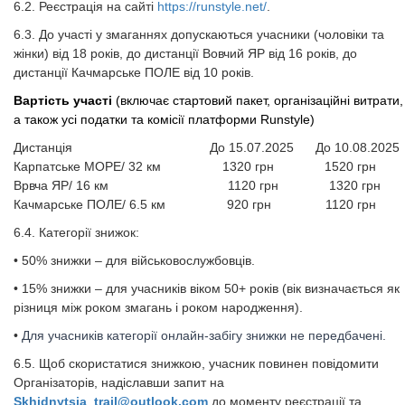
6.2. Реєстрація на сайті
https://runstyle.net/
.
6.3. До участі у змаганнях допускаються учасники (чоловіки та
жінки) від 18 років, до дистанції Вовчий ЯР від 16 років, до
дистанції Качмарське ПОЛЕ від 10 років.
Вартiсть участi
(включає стартовий пакет, організаційні витрати,
а також усі податки та комісії платформи Runstyle)
Дистанція До 15.07.2025 До 10.08.2025
Карпатське МОРЕ/ 32 км 1320 грн 1520 грн
Врвча ЯР/ 16 км 1120 грн 1320 грн
Качмарське ПОЛЕ/ 6.5 км 920 грн 1120 грн
6.4. Категорії знижок:
• 50% знижки – для військовослужбовців.
• 15% знижки – для учасників віком 50+ років (вік визначається як
різниця між роком змагань і роком народження).
•
Для учасників категорії онлайн-забігу знижки не передбачені.
6.5. Щоб скористатися знижкою, учасник повинен повідомити
Організаторів, надіславши запит на
Skhidnytsia_trail@outlook.com
до моменту реєстрації та