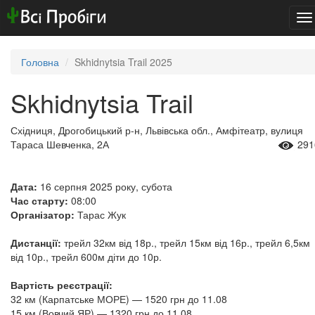
To
na
Головна
Skhidnytsia Trail 2025
Skhidnytsia Trail
Східниця, Дрогобицький р-н, Львівська обл., Амфітеатр, вулиця
Тараса Шевченка, 2А
291
Дата:
16 серпня 2025 року, субота
Час старту:
08:00
Організатор:
Тарас Жук
Дистанції:
трейл 32км від 18р., трейл 15км від 16р., трейл 6,5км
від 10р., трейл 600м діти до 10р.
Вартість реєстрації:
32 км (Карпатське МОРЕ) — 1520 грн до 11.08
15 км (Вовчий ЯР) — 1320 грн до 11.08