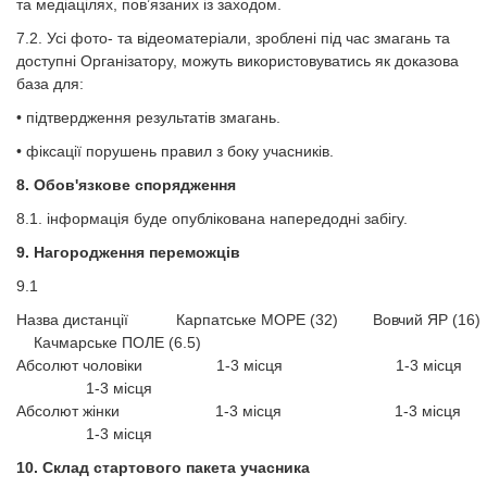
та медіацілях, пов’язаних із заходом.
7.2. Усі фото- та відеоматеріали, зроблені під час змагань та
доступні Організатору, можуть використовуватись як доказова
база для:
• підтвердження результатів змагань.
• фіксації порушень правил з боку учасників.
8. Обов'язкове спорядження
8.1. ​​​​​​​інформація буде опублікована напередодні забігу.
9. Нагородження переможців
9.1
Назва дистанції Карпатське МОРЕ (32) Вовчий ЯР (16
Качмарське ПОЛЕ (6.5)
Абсолют чоловіки 1-3 місця 1-3 місц
1-3 місця
Абсолют жінки 1-3 місця 1-3 місця
1-3 місця
10. Склад стартового пакета учасника