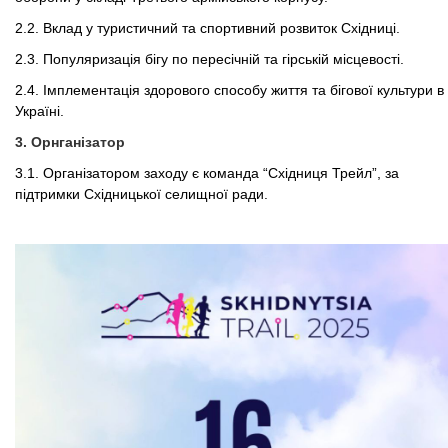
2.2.
Вклад
у туристичний та спортивний розвиток Східниці.
2.3. Популяризація бігу по пересічній
та гірській
місцевост
і
.
2.4.
Імплементація
здорового способу життя та
бігової культури в
Україні.
3. Орнганізатор
3.1. Організатором заходу
є
команда “Східниця Трейл”, за
підтримки Східницької селищної ради.