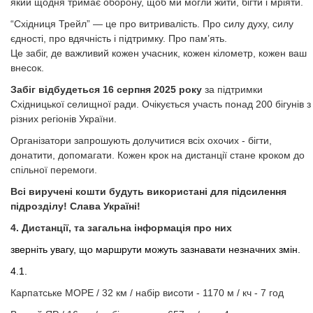
який щодня тримає оборону, щоб ми могли жити, бігти і мріяти.
“Східниця Трейл” — це про витривалість. Про силу духу, силу
єдності, про вдячність і підтримку. Про пам’ять.
Це забіг, де важливий кожен учасник, кожен кілометр, кожен ваш
внесок.
Забіг відбудеться 16 серпня 2025 року
за підтримки
Східницької селищної ради. Очікується участь понад 200 бігунів з
різних регіонів України.
Організатори запрошують долучитися всіх охочих - бігти,
донатити, допомагати. Кожен крок на дистанції стане кроком до
спільної перемоги.
Всі виручені кошти будуть використані для підсилення
підрозділу! Слава Україні!
4. Дистанції, та загальна інформація про них
зверніть увагу, що маршрути можуть зазнавати незначних змін.
4.1.
Карпатське МОРЕ / 32 км / набір висоти - 1170 м / кч - 7 год