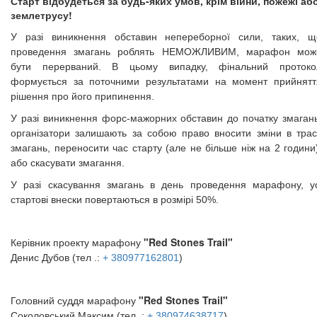
Старт відбудеться за будь-яких умов, крім війни, пожежі аб
землетрусу!
У разі виникнення обставин непереборної сили, таких, щ
проведення змагань роблять НЕМОЖЛИВИМ, марафон мож
бути перерваний. В цьому випадку, фінальний протоко
формується за поточними результатами на момент прийнятт
рішення про його припинення.
У разі виникнення форс-мажорних обставин до початку змагань
організатори залишають за собою право вносити зміни в трас
змагань, переносити час старту (але не більше ніж на 2 години
або скасувати змагання.
У разі скасування змагань в день проведення марафону, ус
стартові внески повертаються в розмірі 50%.
"Red Stones Trail"
Керівник проекту марафону
Денис Дубов (тел .:
+ 380977162801
)
"Red Stones Trail"
Головний суддя марафону
Соколовський Максим (тел .:
+ 380974638717
)