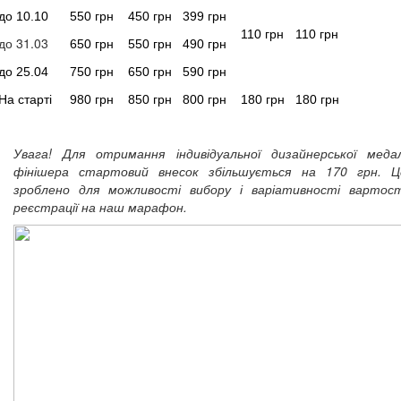
до 10.10
550 грн
450 грн
399 грн
110 грн
110 грн
до 31.03
650 грн
550 грн
490 грн
до 25.04
750 грн
650 грн
590 грн
На старті
980 грн
850 грн
800 грн
180 грн
180 грн
Увага!
Для отримання індивідуальної дизайнерської медал
фінішера стартовий внесок збільшується на 170 грн. Ц
зроблено для можливості вибору і варіативності вартост
реєстрації на наш марафон.