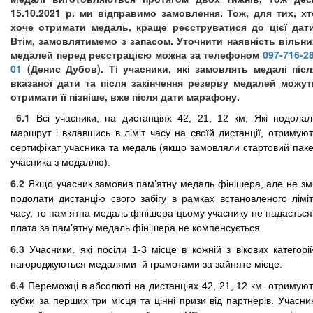
15.10.2021 р. ми відправимо замовлення. Тож, для тих, хт
хоче отримати медаль, краще реєструватися до цієї дати
Втім, замовлятимемо з запасом. Уточнити наявність вільни
медалей перед реєстрацією можна за телефоном
097-716-28
01
(Денис Дубов). Ті учасники, які замовлять медалі післ
вказаної дати та після закінчення резерву медалей можут
отримати її пізніше, вже після дати марафону.
6.1
Всі учасники, на дистанціях 42, 21, 12 км, Які подолал
маршрут і вклавшись в ліміт часу на своїй дистанції, отримуют
сертифікат учасника та медаль (якщо замовляли стартовий паке
учасника з медаллю).
6.2
Якщо учасник замовив пам’ятну медаль фінішера, але не змі
подолати дистанцію свого забігу в рамках встановленого ліміт
часу, то пам’ятна медаль фінішера цьому учаснику не надається
плата за пам’ятну медаль фінішера не компенсується.
6.3
Учасники, які посіли 1-3 місце в кожній з вікових категорій
нагороджуються медалями й грамотами за зайняте місце.
6.4
Переможці в абсолюті на дистанціях 42, 21, 12 км. отримуют
кубки за перших три місця та цінні призи від партнерів. Учасни