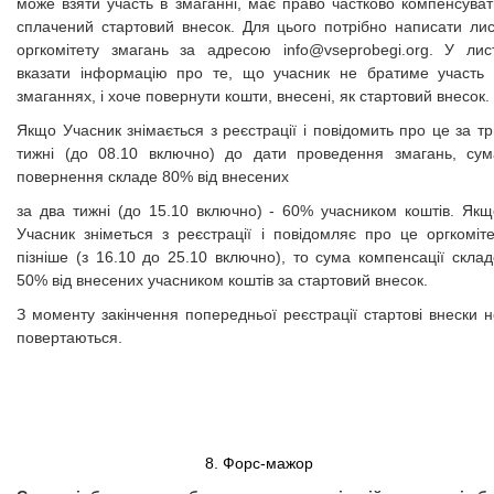
може взяти участь в змаганні, має право частково компенсуват
сплачений стартовий внесок. Для цього потрібно написати лис
оргкомітету змагань за адресою
info@vseprobegi.org
. У лист
вказати інформацію про те, що учасник не братиме участь 
змаганнях, і хоче повернути кошти, внесені, як стартовий внесок.
Якщо Учасник знімається з реєстрації і повідомить про це за т
тижні (до 08.10 включно) до дати проведення змагань, сум
повернення складе 80% від внесених
за два тижні (до 15.10 включно) - 60% учасником коштів. Якщ
Учасник зніметься з реєстрації і повідомляє про це оргкоміте
пізніше (з 16.10 до 25.10 включно), то сума компенсації склад
50% від внесених учасником коштів за стартовий внесок.
З моменту закінчення попередньої реєстрації стартові внески н
повертаються.
8. Форс-мажор