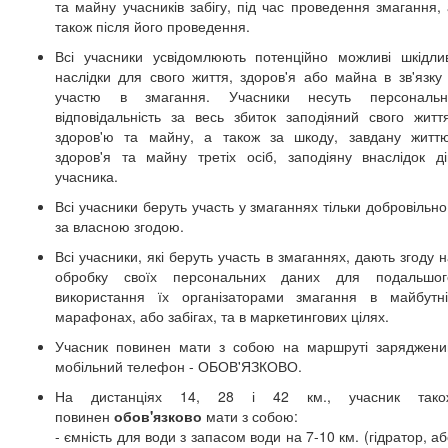
та майну учасників забігу, під час проведення змагання, 
також після його проведення.
Всі учасники усвідомлюють потенційно можливі шкідлив
наслідки для свого життя, здоров'я або майна в зв'язку 
участю в змагання. Учасники несуть персональн
відповідальність за весь збиток заподіяний свого життя
здоров'ю та майну, а також за шкоду, завдану життю
здоров'я та майну третіх осіб, заподіяну внаслідок ді
учасника.
Всі учасники беруть участь у змаганнях тільки добровільно
за власною згодою.
Всі учасники, які беруть участь в змаганнях, дають згоду 
обробку своїх персональних даних для подальшог
використання їх організаторами змагання в майбутні
марафонах, або забігах, та в маркетингових цілях.
Учасник повинен мати з собою на маршруті заряджени
мобільний телефон - ОБОВ'ЯЗКОВО.
На дистанціях 14,
28 і 42 км.
, учасник тако
повинен
обов'язково
мати з собою:
- ємність для води з запасом води на 7-10 км. (гідратор, а