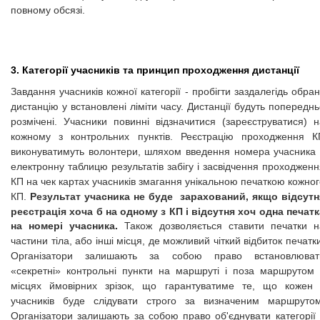
повному обсязі.
3. Категорії учасників та принцип проходження дистанції
Завдання учасників кожної категорії - пробігти заздалегідь обра
дистанцію у встановлені ліміти часу. Дистанції будуть попередн
розмічені. Учасники повинні відзначитися (зареєструватися) н
кожному з контрольних пунктів. Реєстрацію проходження К
виконуватимуть волонтери, шляхом введення номера учасника 
електронну таблицю результатів забігу і засвідчення проходжен
КП на чек картах учасників змагання унікальною печаткою кожно
Результат учасника не буде зарахований, якщо відсутн
КП.
реєстрація хоча б на одному з КП і відсутня хоч одна печатк
на номері учасника.
Також дозволяється ставити печатки н
частини тіла, або інші місця, де можливий чіткий відбиток печатк
Організатори залишають за собою право встановлюват
«секретні» контрольні пункти на маршруті і поза маршрутом 
місцях ймовірних зрізок, що гарантуватиме те, що кожен 
учасників буде слідувати строго за визначеним маршрутом
Організатори залишають за собою право об'єднувати категорії 