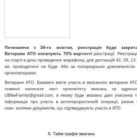
Починаючи з
26-го жовтня,
реєстрація буде закрита
Ветерани АТО оплачують 70% вартості
реєстрації. Реєстрац
на старті в день проведення марафону, для дистанцій 42, 28, 13
км. проводитися не буде. Або за попередньою домовленістю 
організаторами.
Ветерани АТО. Бажаючі взяти участь в змаганнях ветерани АТО
повинні написати лист оргкомітету змагань за адресо
UBikeFamily@gmail.com
, в якому буде вказано дані учасника т
інформація про участь в антитерористичній операції, разом з
скан. копіями документів, що підтверджують участь в АТО.
5. Тайм-графік змагань