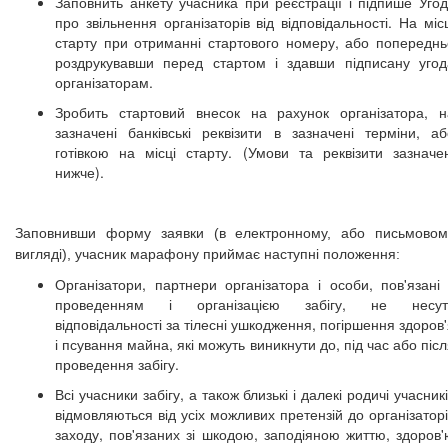
Заповнить анкету учасника при реєстрації і підпише Угод
про звільнення організаторів від відповідальності. На міс
старту при отриманні стартового номеру, або попереднь
роздрукувавши перед стартом і здавши підписану угод
організаторам.
Зробить стартовий внесок на рахунок організатора, н
зазначені банківські реквізити в зазначені терміни, аб
готівкою на місці старту. (Умови та реквізити зазначен
нижче).
Заповнивши форму заявки (в електронному, або письмовом
вигляді), учасник марафону приймає наступні положення:
Організатори, партнери організатора і особи, пов'язані 
проведенням і організацією забігу, не несут
відповідальності за тілесні ушкодження, погіршення здоров
і псування майна, які можуть виникнути до, під час або піс
проведення забігу.
Всі учасники забігу, а також близькі і далекі родичі учасник
відмовляються від усіх можливих претензій до організатор
заходу, пов'язаних зі шкодою, заподіяною життю, здоров'