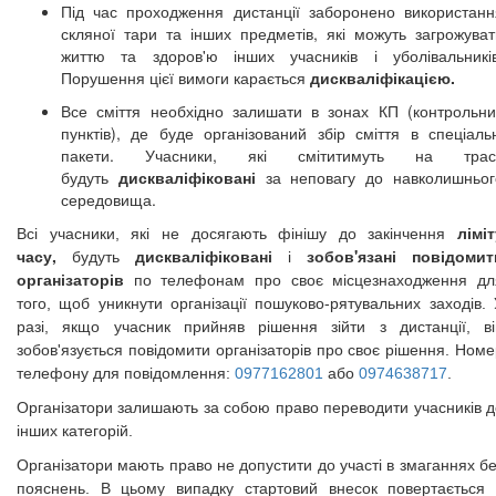
Під час проходження дистанції заборонено використанн
скляної тари та інших предметів, які можуть загрожуват
життю та здоров'ю інших учасників і уболівальників
Порушення цієї вимоги карається
дискваліфікацією.
Все сміття необхідно залишати в зонах КП (контрольни
пунктів), де буде організований збір сміття в спеціальн
пакети. Учасники, які смітитимуть на трасі
будуть
дискваліфіковані
за неповагу до навколишньог
середовища.
ліміт
Всі учасники, які не досягають фінішу до закінчення
часу,
дискваліфіковані
зобов'язані повідомит
будуть
і
організаторів
по телефонам про своє місцезнаходження дл
того, щоб уникнути організації пошуково-рятувальних заходів. 
разі, якщо учасник прийняв рішення зійти з дистанції, ві
зобов'язується повідомити організаторів про своє рішення. Ном
телефону для повідомлення:
0977162801
або
0974638717
.
Організатори залишають за собою право переводити учасників д
інших категорій.
Організатори мають право не допустити до участі в змаганнях б
пояснень. В цьому випадку стартовий внесок повертається 