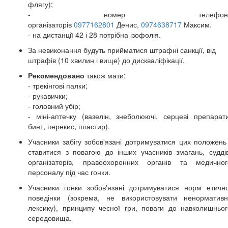
флягу);
- номер телефон
організаторів
0977162801
Денис,
0974638717
Максим.
- на дистанції 42 і 28 потрібна ізофолія.
За невиконання будуть прийматися штрафні санкції, від
штрафів (10 хвилин і вище) до дискваліфікації.
Рекомендовано
також мати:
- трекінгові палки;
- рукавички;
- головний убір;
- міні-аптечку (вазелін, знеболюючі, серцеві препарати
бинт, перекис, пластир).
Учасники забігу зобов'язані дотримуватися цих положень 
ставитися з повагою до інших учасників змагань, суддів
організаторів, правоохоронних органів та медичног
персоналу під час гонки.
Учасники гонки зобов'язані дотримуватися норм етично
поведінки (зокрема, не використовувати ненормативн
лексику), принципу чесної гри, поваги до навколишньог
середовища.