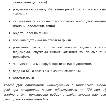
завершенні дистанції)
роздягальню, камеру зберігання речей протягом всього дн
змагання
харчування та напої на трасі протягом усього дня змаганн
(банани, апельсини, тощо)
обід та напої на фініші
музична підтримка на старті та фініші
розмічена траса з приголомшливими видами, крутим
підйомами, спусками живим камінням та різноманітни
рельєфом.
чергування на маршруті карети швидкої допомоги.
вода на КП, а також різноманітні смаколики
аптечки на кп.
Увага!
Для отримання індивідуальної дизайнерської медал
фінішера стартовий внесок збільшується на 170 грн. Ц
зроблено для можливості вибору і варіативності вартост
реєстрації на наш марафон.