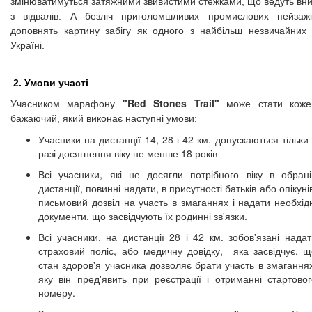
змінюватимуться затяжними звивистими стежками, що ведуть вни
з відвалів. А безліч приголомшливих промислових пейзажі
доповнять картину забігу як одного з найбільш незвичайних 
Україні.
2. Умови участі
"Red Stones Trail"
Учасником марафону
може стати коже
бажаючий, який виконає наступні умови:
Учасники на дистанції 14,
28 і 42 км.
допускаються тільки 
разі досягнення віку не менше 18 років
Всі учасники, які не досягли потрібного віку в обрані
дистанції, повинні надати, в присутності батьків або опікуні
письмовий дозвіл на участь в змаганнях і надати необхідн
документи, що засвідчують їх родинні зв'язки.
Всі учасники, на дистанції
28 і 42 км.
зобов'язані надат
страховий поліс, або медичну довідку, яка засвідчує, щ
стан здоров'я учасника дозволяє брати участь в змаганнях
яку він пред'явить при реєстрації і отриманні стартовог
номеру.