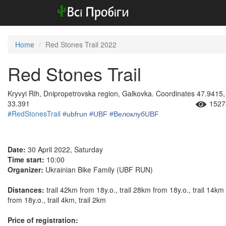
Home
Red Stones Trail 2022
Red Stones Trail
Kryvyi Rih, Dnipropetrovska region, Galkovka. Coordinates 47.9415,
33.391
1527
#RedStonesTrail
#ubfrun
#UBF
#ВелоклубUBF
Date:
30 April 2022, Saturday
Time start:
10:00
Organizer:
Ukrainian Bike Family (UBF RUN)
Distances:
trail 42km from 18y.o., trail 28km from 18y.o., trail 14km
from 18y.o., trail 4km, trail 2km
Price of registration: