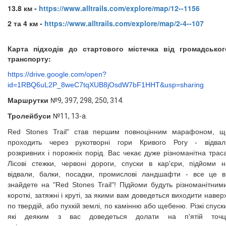
13.8 км -
https://www.alltrails.com/explore/map/12--1156
2 та 4 км -
https://www.alltrails.com/explore/map/2-4--107
Карта підходів до стартового містечка від громадськог
транспорту:
https://drive.google.com/open?
id=1RBQ6uL2P_8weC7tqXUB8jOsdW7bF1HHT&usp=sharing
Маршрутки
№9, 397, 298, 250, 314.
Тролейбуси
№11, 13-а.
Red Stones Trail" став першим повноцінним марафоном, щ
проходить через рукотворні гори Кривого Рогу - відвал
розкривних і порожніх порід. Вас чекає дуже різноманітна трас
Лісові стежки, червоні дороги, спуски в кар'єри, підйоми н
відвали, балки, посадки, промислові ландшафти - все це в
знайдете на "Red Stones Trail"! Підйоми будуть різноманітними
короткі, затяжні і круті, за якими вам доведеться виходити навер
по твердій, або пухкій землі, по камінню або щебеню. Різкі спуск
які деяким з вас доведеться долати на п'ятій точці