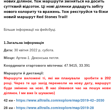
нових ділянок. Тож маршрути зміняться на досить
суттєвий відсоток. Ці нові ділянки додадуть забігу
нового колориту та вражень. Тож реєструйся та біжи
новий маршрут Red Stones Trail!
Більше інформації на фейсбуці.
1.Загальна інформація
Дата:
30 квітня 2022 р, субота.
Місце:
Артем-1. Деконська петля.
Координати стартового містечка:
47.9415, 33.391
Маршрути й дистанції:
Маршрути виложені ті, які ми планували зробити в 202
році. Через те що захід перенесли на нову дату, маршрут
буде змінено на нові. В нас зїявився час на пошук нови
ділянок. І ми вже їх шукаємо)
42 км -
https://www.alltrails.com/explore/map/2019-42--2030
28 км -
https://www.alltrails.com/explore/map/2019-28