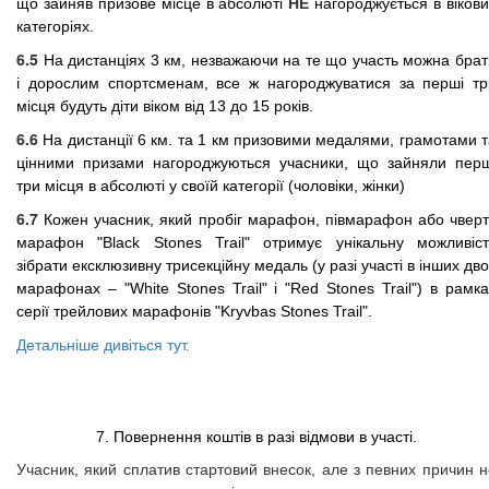
НЕ
що зайняв призове місце в абсолюті
нагороджується в вікови
категоріях.
6.5
На дистанціях 3 км, незважаючи на те що участь можна брат
і дорослим спортсменам, все ж нагороджуватися за перші тр
місця будуть діти віком від 13 до 15 років.
6.6
На дистанції 6 км. та 1 км призовими медалями, грамотами т
цінними призами нагороджуються учасники, що зайняли перш
три місця в абсолюті у своїй категорії (чоловіки, жінки)
6.7
Кожен учасник, який пробіг марафон, півмарафон або чверт
марафон "Black Stones Trail" отримує унікальну можливіст
зібрати ексклюзивну трисекційну медаль (у разі участі в інших дв
марафонах – "White Stones Trail" і "Red Stones Trail") в рамк
серії трейлових марафонів "Kryvbas Stones Trail".
Детальніше дивіться тут.
7. Повернення коштів в разі відмови в участі.
Учасник, який сплатив стартовий внесок, але з певних причин н