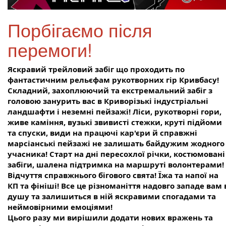
Порбігаємо після
перемоги!
Яскравий трейловий забіг що проходить по
фантастичним рельєфам рукотворних гір Кривбасу!
Складний, захоплюючий та екстремальний забіг з
головою занурить вас в Криворізькі індустріальні
ландшафти і неземні пейзажі! Ліси, рукотворні гори,
живе каміння, вузькі звивисті стежки, круті підйоми
та спуски, види на працючі кар'єри й справжні
марсіанські пейзажі не залишать байдужим жодного
учасника! Старт на дні пересохлої річки, костюмовані
забіги, шалена підтримка на маршруті волонтерами!
Відчуття справжнього бігового свята! Їжа та напої на
КП та фініші! Все це різноманіття надовго западе вам 
душу та залишиться в ній яскравими спогадами та
неймовірними емоціями!
Цього разу ми вирішили додати нових вражень та