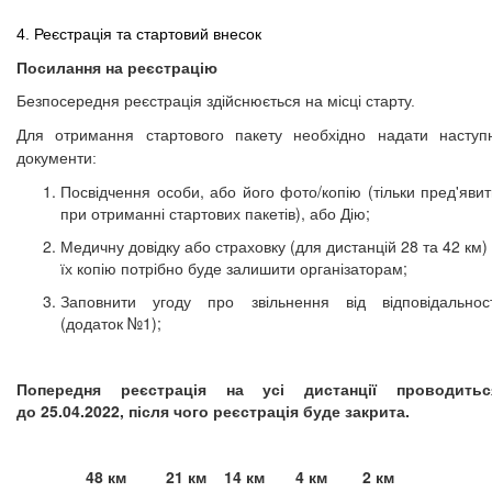
4. Реєстрація та стартовий внесок
Посилання на реєстрацію
Безпосередня реєстрація здійснюється на місці старту.
Для отримання стартового пакету необхідно надати наступн
документи:
Посвідчення особи, або його фото/копію (тільки пред'явит
при отриманні стартових пакетів), або Дію;
Медичну довідку або страховку (для дистанцій 28 та 42 км) 
їх копію потрібно буде залишити організаторам;
Заповнити угоду про звільнення від відповідальност
(додаток №1);
Попередня реєстрація на усі дистанції проводитьс
до
25.04.2022
, після чого реєстрація буде закрита.
48 км
21 км
14 км
4 км
2 км