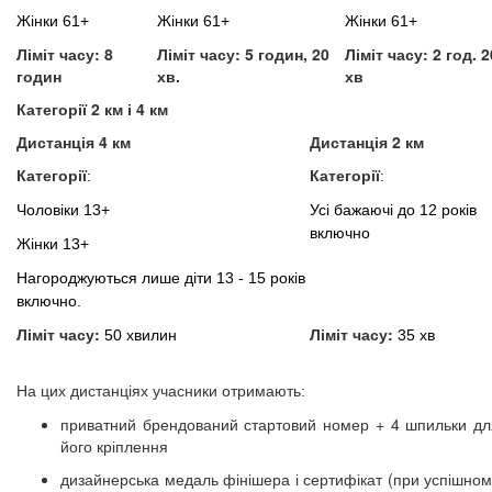
Жінки 61+
Жінки 61+
Жінки 61+
Ліміт часу: 8
Ліміт часу: 5 годин, 20
Ліміт часу: 2 год. 2
годин
хв.
хв
Категорії 2 км і 4 км
Дистанція 4 км
Дистанція 2 км
Категорії
Категорії
:
:
Чоловіки 13+
Усі бажаючі до 12 років
включно
Жінки 13+
Нагороджуються лише діти 13 - 15 років
включно.
Ліміт часу:
Ліміт часу:
50 хвилин
35 хв
На цих дистанціях учасники отримають:
приватний брендований стартовий номер + 4 шпильки дл
його кріплення
дизайнерська медаль фінішера і сертифікат (при успішном