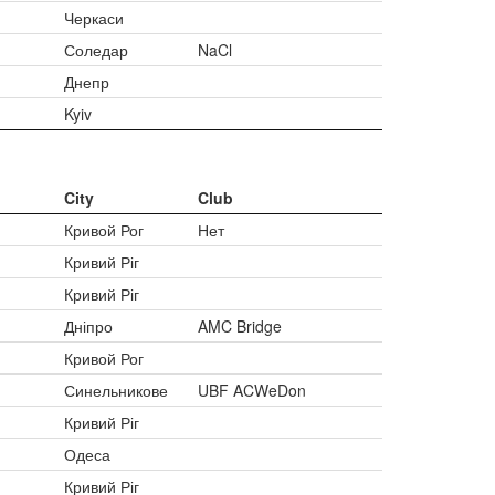
Черкаси
Соледар
NaCl
Днепр
Kyiv
City
Club
Кривой Рог
Нет
Кривий Ріг
Кривий Ріг
Дніпро
AMC Bridge
Кривой Рог
Синельникове
UBF ACWeDon
Кривий Ріг
Одеса
Кривий Ріг