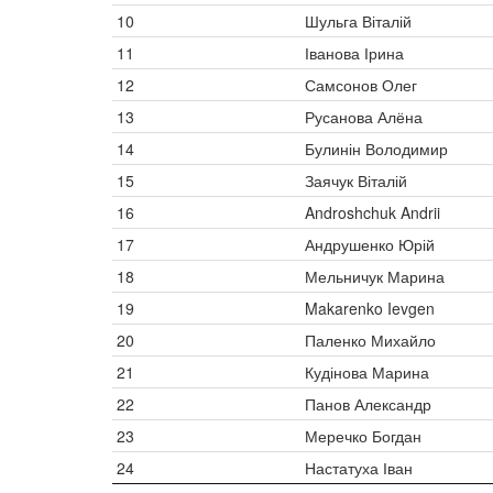
10
Шульга Віталій
11
Іванова Ірина
12
Самсонов Олег
13
Русанова Алёна
14
Булинін Володимир
15
Заячук Віталій
16
Androshchuk Andrii
17
Андрушенко Юрій
18
Мельничук Марина
19
Makarenko Ievgen
20
Паленко Михайло
21
Кудінова Марина
22
Панов Александр
23
Меречко Богдан
24
Настатуха Іван