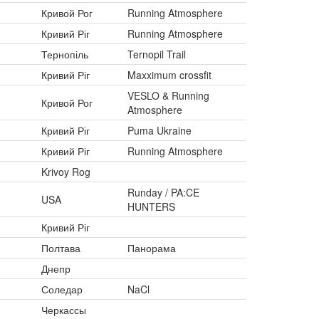
Кривой Рог
Running Atmosphere
Кривий Ріг
Running Atmosphere
Тернопіль
Ternopil Trail
Кривий Ріг
Maxximum crossfit
VESLO & Running
Кривой Рог
Atmosphere
Кривий Ріг
Puma Ukraine
Кривий Ріг
Running Atmosphere
Krivoy Rog
Runday / PA:CE
USA
HUNTERS
Кривий Ріг
Полтава
Панорама
Днепр
Соледар
NaCl
Черкассы