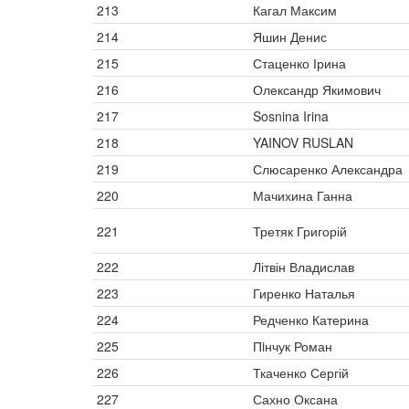
213
Кагал Максим
214
Яшин Денис
215
Стаценко Ірина
216
Олександр Якимович
217
Sosnina Irina
218
YAINOV RUSLAN
219
Слюсаренко Александра
220
Мачихина Ганна
221
Третяк Григорій
222
Літвін Владислав
223
Гиренко Наталья
224
Редченко Катерина
225
Пiнчук Роман
226
Ткаченко Сергій
227
Сахно Оксана