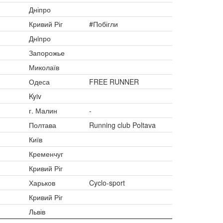
Дніпро
Кривий Ріг
#Побігли
Днiпро
Запорожье
Миколаїв
Одеса
FREE RUNNER
Kyiv
г. Малин
-
Полтава
Running club Poltava
Київ
Кременчуг
Кривий Ріг
Харьков
Cyclo-sport
Кривий Ріг
Львів