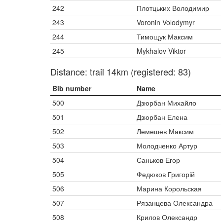
242
Плотцьких Володимир
243
Voronin Volodymyr
244
Тимощук Максим
245
Mykhalov Viktor
Distance: trail 14km (registered: 83)
Bib number
Name
500
Дзюрбан Михайло
501
Дзюрбан Елена
502
Лемешев Максим
503
Молодченко Артур
504
Саньков Егор
505
Федюков Григорій
506
Марина Корольская
507
Рязанцева Олександра
508
Крилов Олександр