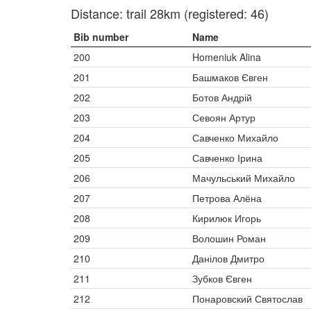
Distance: trail 28km (registered: 46)
Bib number
Name
200
Homeniuk Alina
201
Башмаков Євген
202
Ботов Андрій
203
Севоян Артур
204
Савченко Михайло
205
Савченко Ірина
206
Мачульський Михайло
207
Петрова Алёна
208
Кирилюк Игорь
209
Волошин Роман
210
Данілов Дмитро
211
Зубков Євген
212
Понаровский Святослав