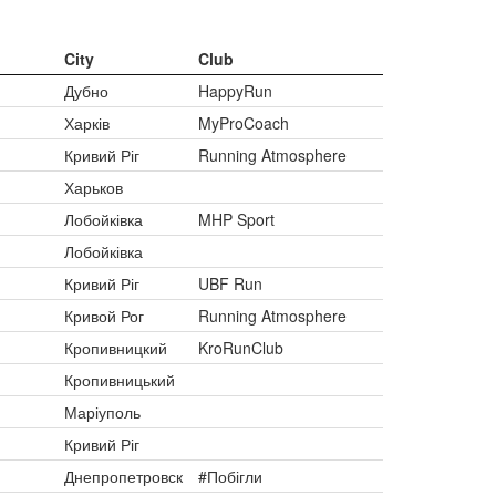
City
Club
Дубно
HappyRun
Харків
MyProCoach
Кривий Ріг
Running Atmosphere
Харьков
Лобойківка
MHP Sport
Лобойківка
Кривий Ріг
UBF Run
Кривой Рог
Running Atmosphere
Кропивницкий
KroRunClub
Кропивницький
Маріуполь
Кривий Ріг
Днепропетровск
#Побігли