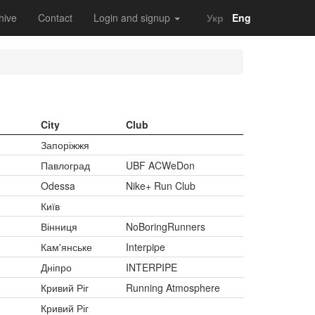
hive
Contact
Login and signup
Укр
Eng
City
Club
Запоріжжя
Павлоград
UBF ACWeDon
Odessa
Nike+ Run Club
Київ
Вінниця
NoBoringRunners
Кам'янське
Interpipe
Дніпро
INTERPIPE
Кривий Ріг
Running Atmosphere
Кривий Ріг