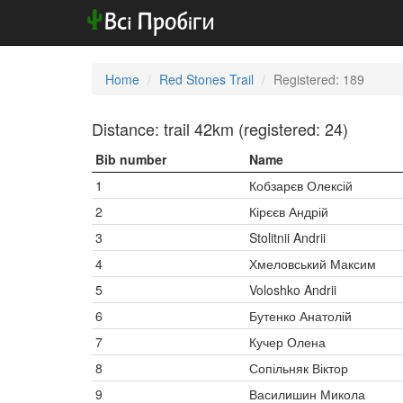
Home
Red Stones Trail
Registered: 189
Distance: trail 42km (registered: 24)
Bib number
Name
1
Кобзарєв Олексій
2
Кірєєв Андрій
3
Stolitnii Andrii
4
Хмеловський Максим
5
Voloshko Andrii
6
Бутенко Анатолій
7
Кучер Олена
8
Сопільняк Віктор
9
Василишин Микола