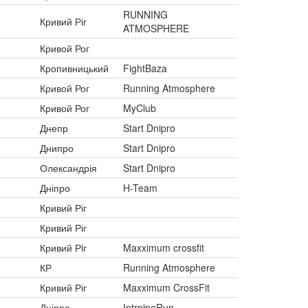
RUNNING
Кривий Ріг
ATMOSPHERE
Кривой Рог
Кропивницький
FightBaza
Кривой Рог
Running Atmosphere
Кривой Рог
MyClub
Днепр
Start Dnipro
Днипро
Start Dnipro
Олександрія
Start Dnipro
Дніпро
H-Team
Кривий Ріг
Кривий Ріг
Кривий Рiг
Maxximum crossfit
КР
Running Atmosphere
Кривий Ріг
Maxximum CrossFit
Дніпро
IntrpipeRun