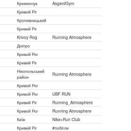
Кременчук
AsgardGym
Кривой Рiг
Кропивницький
Кривий Ріг
Krivoy Rog
Running Atmosphere
Дніпро
Кривой Рог
Кривий Ріг
Нікопольський
Running Atmosphere
район
Кривой Рог
Кривой Рог
UBF RUN
Кривий Ріг
Running_Atmosphere
Кривой Рог
Running Atmosphere
Київ
Nike+Run Club
Кривий Ріг
#побігли