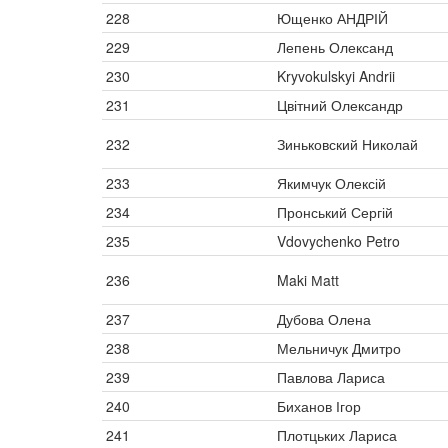
228
Ющенко АНДРІЙ
229
Лепень Олександ
230
Kryvokulskyi Andrii
231
Цвітний Олександр
232
Зиньковский Николай
233
Якимчук Олексій
234
Пронський Сергій
235
Vdovychenko Petro
236
Maki Мatt
237
Дубова Олена
238
Мельничук Дмитро
239
Павлова Лариса
240
Биханов Ігор
241
Плотцьких Лариса