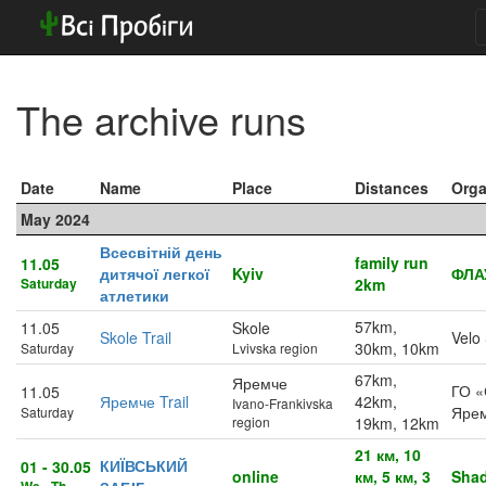
The archive runs
Date
Name
Place
Distances
Orga
May 2024
Всесвітній день
family run
11.05
дитячої легкої
Kyiv
ФЛА
Saturday
2km
атлетики
57km,
11.05
Skole
Skole Trail
Velo
30km, 10km
Saturday
Lvivska region
67km,
Яремче
ГО 
11.05
Яремче Trail
42km,
Ivano-Frankivska
Яре
Saturday
region
19km, 12km
21 км, 10
КИЇВСЬКИЙ
01 - 30.05
online
км, 5 км, 3
Sha