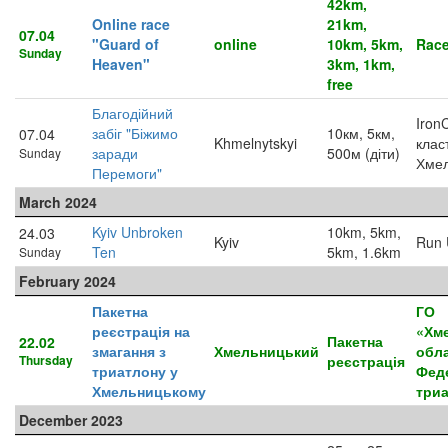
42km,
Online race
21km,
07.04
"Guard of
online
10km, 5km,
Race
Sunday
Heaven"
3km, 1km,
free
Благодійний
IronC
забіг "Біжимо
10км, 5км,
07.04
Khmelnytskyi
клас
заради
500м (діти)
Sunday
Хмел
Перемоги"
March 2024
Kyiv Unbroken
10km, 5km,
24.03
Kyiv
Run 
Ten
5km, 1.6km
Sunday
February 2024
Пакетна
ГО
реєстрація на
«Хм
Пакетна
22.02
змагання з
Хмельницький
обл
Thursday
реєстрація
триатлону у
Фед
Хмельницькому
три
December 2023