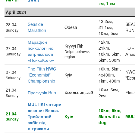
We - Th
ЗАБІГ
км, 1 км
April 2024
42,2км,
Seaside
SEA
28.04
Odesa
21.1км,
Marathon
RUN
Sunday
10км, 5км
Марафон
42km,
Kryvyi Rih
психологічної
21km,
ГО «
27.04
Dnipropetrovska
витривалості
10km, 5km,
Атм
Saturday
region
«ПсихоКоло»
5km, 500m
The Fifth NWC
10km, 5km,
NW
27.04
"Economist"
Kyiv
4х400m,
"Eco
Saturday
Сhampionship
1km, 400m
10км, 6км,
21.04
Проскурів Run
Хмельницький
Flas
2км
Sunday
MULTIKI чотири
сезони: Весна.
10km, 5km,
21.04
Трейловий
Kyiv
5km with a
MULT
Sunday
забіг під
dog
вітряками