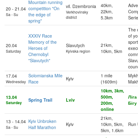
Mountain running
40km,
Adve
vil. Dzembronia
competition "On
20 - 21.04
22km,
Comp
Verkhovinsky
the edge of
Sa - Su
district
5.3km
Seri
spring"
The 
XXXIV Race
of y
Memory of the
sport
21km,
20.04
Slavutych
Heroes of
exec
10km, 5km
Saturday
Kyivska region
Chernobyl
comm
"Slavutych"
Slavu
counc
Solomianska Mile
1 mile
Mykh
17.04
Kyiv
Race
(1609m)
Makh
Wednesday
10km, 3km,
500m,
Ліга
13.04
Spring Trail
Lviv
Saturday
200m,
Бігу
online
21km,
Kyiv Unbroken
13 - 14.04
Kyiv
10km, 5km,
Run 
Half Marathon
Sa - Su
5km, 1.6km