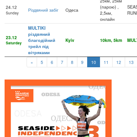
25км, 25км
(парою) ,
SEA
24.12
Різдвяний забіг
Одеса
2,5км,
RUN
Sunday
онлайн
MULTIKI
різдвяний
23.12
благодійний
Kyiv
10km, 5km
MULT
Saturday
трейл під
вітряками
«
5
6
7
8
9
10
11
12
13